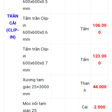
600x600x0.5
mm
TRẦN
Tấm trần Clip-
CÀI
in
106.00
Tấm
(CLIP-
600x600x0.6
0
IN)
mm
Tấm trần Clip-
in
123.00
Tấm
600x600x0.7
0
mm
Xương tam
Than
giác 25×3000
44.000
h
mm
Móc nối tam
Cái
2.000
giác 25