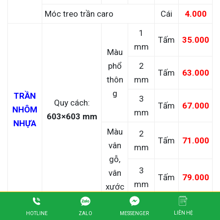
Móc treo trần caro
Cái
4.000
1
Tấm
35.000
mm
Màu
phổ
2
Tấm
63.000
thôn
mm
g
TRẦN
3
Quy cách:
Tấm
67.000
NHÔM
mm
603×603 mm
NHỰA
Màu
2
Tấm
71.000
vân
mm
gỗ,
3
vân
Tấm
79.000
mm
xước
Thanh trần
Than
LIÊN HỆ
ZALO
HOTLINE
MESSENGER
B30x1000
19.000