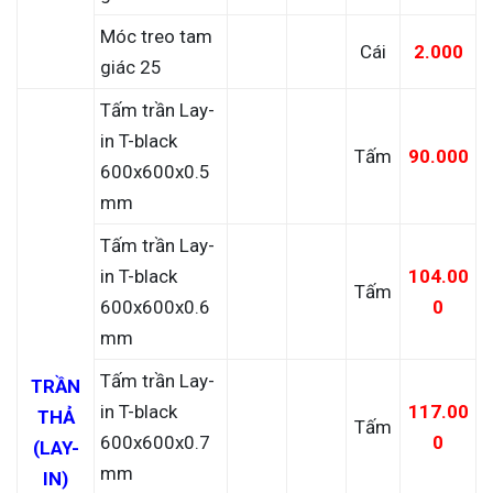
Móc treo tam
Cái
2.000
giác 25
Tấm trần Lay-
in T-black
Tấm
90.000
600x600x0.5
mm
Tấm trần Lay-
in T-black
104.00
Tấm
600x600x0.6
0
mm
Tấm trần Lay-
TRẦN
in T-black
117.00
THẢ
Tấm
600x600x0.7
0
(LAY-
mm
IN)