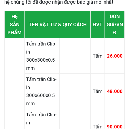
hệ chúng tôi để được nhận được báo giá mới nhất.
HỆ
ĐƠN
SẢN
TÊN VẬT TƯ & QUY CÁCH
ĐVT
GIÁ/VN
PHẨM
Đ
Tấm trần Clip-
in
Tấm
26.000
300x300x0.5
mm
Tấm trần Clip-
in
Tấm
48.000
300x600x0.5
mm
Tấm trần Clip-
in
Tấm
90.000