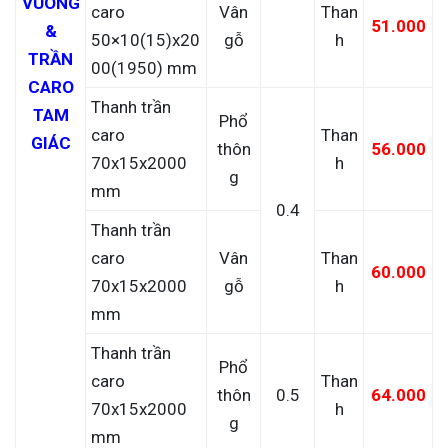
VUÔNG
caro
Vân
Than
51.000
&
50×10(15)x20
gỗ
h
TRẦN
00(1950) mm
CARO
Thanh trần
TAM
Phổ
caro
Than
GIÁC
thôn
56.000
70x15x2000
h
g
mm
0.4
Thanh trần
caro
Vân
Than
60.000
70x15x2000
gỗ
h
mm
Thanh trần
Phổ
caro
Than
thôn
0.5
64.000
70x15x2000
h
g
mm