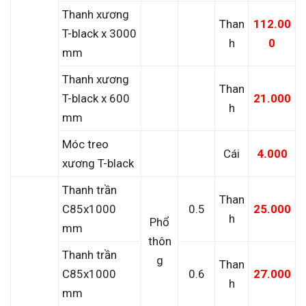
Thanh xương
Than
112.00
T-black x 3000
h
0
mm
Thanh xương
Than
T-black x 600
21.000
h
mm
Móc treo
Cái
4.000
xương T-black
Thanh trần
Than
C85x1000
0.5
25.000
h
Phổ
mm
thôn
Thanh trần
g
Than
C85x1000
0.6
27.000
h
mm