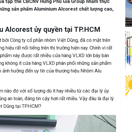
của tập thể CBCNV Hưng Phú Gia Group nhằm thực
hững sản phẩm Aluminium Alcorest chất lượng cao,
lu Alcorest ủy quyền tại TP.HCM
 bởi Công ty cổ phần nhôm Việt Dũng, đã có mặt trên
hiệu rất nổi tiếng trên thị trường hiện nay. Chính vì rất
n phẩm này được rất nhiều cửa hàng VLXD lớn bày bán
ũng không ít cửa hàng VLXD phân phối những sản phẩm
àm ảnh hưởng đến uy tín của thương hiệu Nhôm Alu
 nào đó với số lượng dù ít hay nhiều từ các đại lý ủy
ng an toàn, đáng tin cậy hơn rất nhiều. Vậy đâu là đại lý
ệt Dũng tại TP.HCM?