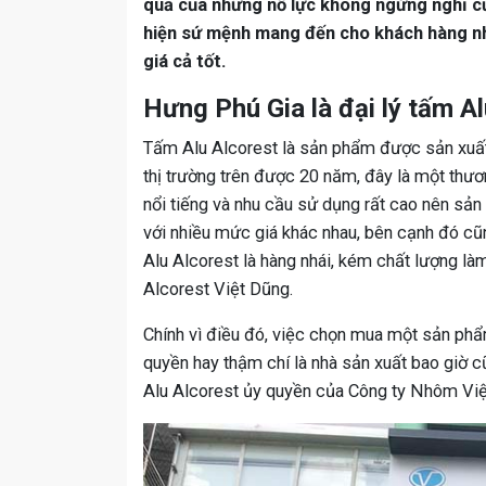
quả của những nỗ lực không ngừng nghỉ 
hiện sứ mệnh mang đến cho khách hàng n
giá cả tốt.
Hưng Phú Gia là đại lý tấm A
Tấm Alu Alcorest là sản phẩm được sản xuất
thị trường trên được 20 năm, đây là một thương 
nổi tiếng và nhu cầu sử dụng rất cao nên sả
với nhiều mức giá khác nhau, bên cạnh đó c
Alu Alcorest là hàng nhái, kém chất lượng l
Alcorest Việt Dũng.
Chính vì điều đó, việc chọn mua một sản phẩm
quyền hay thậm chí là nhà sản xuất bao giờ cũ
Alu Alcorest ủy quyền của Công ty Nhôm Vi