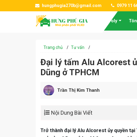
hungphugia270b@gmail.com
0979 11 6
Tấm Poly
Tôn
Trang chủ
/
Tư vấn
/
Đại lý tấm Alu Alcorest 
Dũng ở TPHCM
Trần Thị Kim Thanh
Nội Dung Bài Viết
Trở thành đại lý Alu Alcorest ủy quyền t