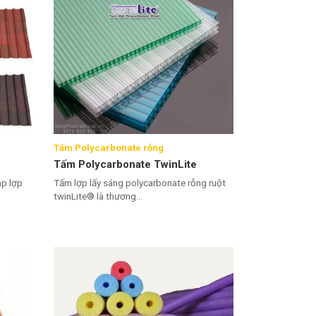
Tấm Polycarbonate rỗng
Tấm Polycarbonate TwinLite
áp lợp
Tấm lợp lấy sáng polycarbonate rỗng ruột
twinLite® là thương...