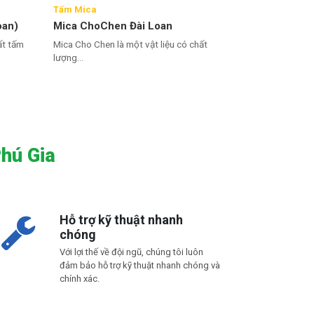
Tấm Mica
oan)
Mica ChoChen Đài Loan
ất tấm
Mica Cho Chen là một vật liệu có chất
lượng...
hú Gia
Hỗ trợ kỹ thuật nhanh
chóng
Với lợi thế về đội ngũ, chúng tôi luôn
đảm bảo hỗ trợ kỹ thuật nhanh chóng và
chính xác.