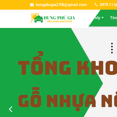
hungphugia270b@gmail.com
0979 11 6
Tấm Poly
Tôn