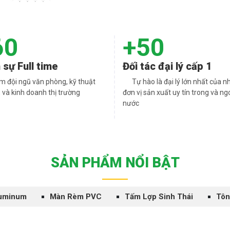
60
+50
 sự Full time
Đối tác đại lý cấp 1
m đội ngũ văn phòng, kỹ thuật
Tự hào là đại lý lớn nhất của n
u, và kinh doanh thị trường
đơn vị sản xuất uy tín trong và ng
nước
SẢN PHẨM NỔI BẬT
uminum
Màn Rèm PVC
Tấm Lợp Sinh Thái
Tôn