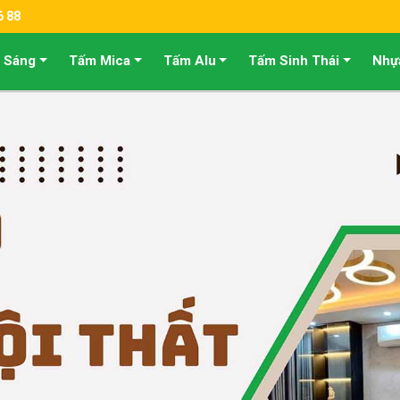
6 88
 Sáng
Tấm Mica
Tấm Alu
Tấm Sinh Thái
Nhự