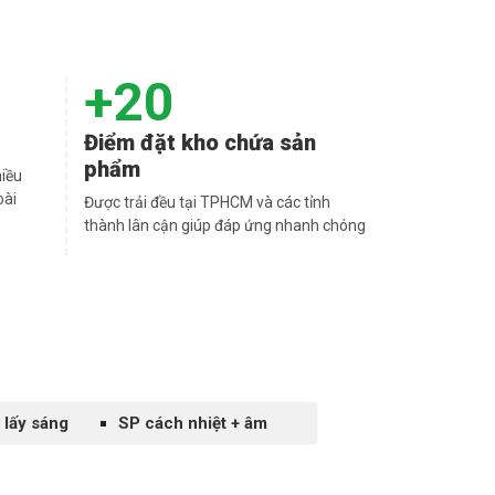
+20
Điểm đặt kho chứa sản
phẩm
hiều
oài
Được trải đều tại TPHCM và các tỉnh
thành lân cận giúp đáp ứng nhanh chóng
 lấy sáng
SP cách nhiệt + âm