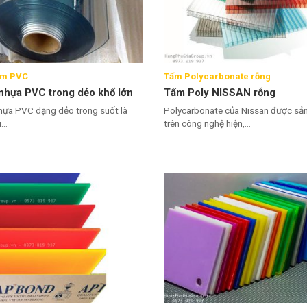
èm PVC
Tấm Polycarbonate rỗng
nhựa PVC trong dẻo khổ lớn
Tấm Poly NISSAN rỗng
ựa PVC dạng dẻo trong suốt là
Polycarbonate của Nissan được sản
...
trên công nghệ hiện,...