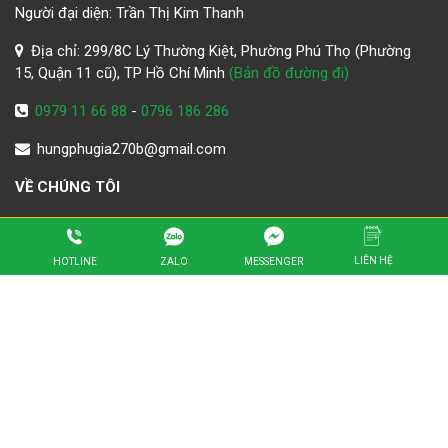
Người đại diện: Trần Thị Kim Thanh
Địa chỉ: 299/8C Lý Thường Kiệt, Phường Phú Thọ (Phường
15, Quận 11 cũ), TP Hồ Chí Minh
(Bản đồ đường đi)
0979 11 66 88
-
0796 186 286
hungphugia270b@gmail.com
VỀ CHÚNG TÔI
Giới thiệu
Liên hệ
LIÊN HỆ
ZALO
HOTLINE
MESSENGER
Hoạt động
Tuyển Dụng
HỖ TRỢ KHÁCH HÀNG
Hướng dẫn mua hàng
Chính sách bán hàng