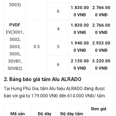
3003)
1.830.00
2.766.00
6
0 VNĐ
0 VNĐ
PVDF
1.830.00
2.766.00
4
EV(3001,
0 VNĐ
0 VNĐ
3002,
1.940.00
2.933.00
3003,
0.5
5
0 VNĐ
0 VNĐ
3005,
2.130.00
3.220.00
30VB1,
6
0 VNĐ
0 VNĐ
30VB2)
2. Bảng báo giá tấm Alu ALRADO
Tại Hưng Phú Gia, tấm Alu hiệu ALRADO đang được
bán với giá từ 179.000 VNĐ đến 614.000 VNĐ/ tấm.
Đơn giá
Mã sản
Độ dày
Độ dày tấm