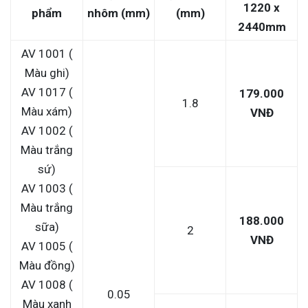
1220 x
phẩm
nhôm (mm)
(mm)
2440mm
AV 1001 (
Màu ghi)
AV 1017 (
179.000
1.8
Màu xám)
VNĐ
AV 1002 (
Màu trắng
sứ)
AV 1003 (
Màu trắng
188.000
sữa)
2
VNĐ
AV 1005 (
Màu đồng)
AV 1008 (
0.05
Màu xanh