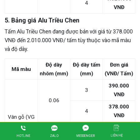
4
VNĐ
5. Bảng giá Alu Triều Chen
Tấm Alu Triều Chen đang được bán với giá từ 378.000
VNĐ đến 2.010.000 VNĐ/ tấm tùy thuộc vào mã màu
và độ dày.
Độ dày
Độ dày tấm
Đơn giá
Mã màu
nhôm (mm)
(mm)
(VNĐ/ Tấm)
390.000
3
VNĐ
0.06
378.000
4
VNĐ
Vân gỗ (VG
300 – 301 )
467.000
3
VNĐ
LIÊN HỆ
ZALO
HOTLINE
MESSENGER