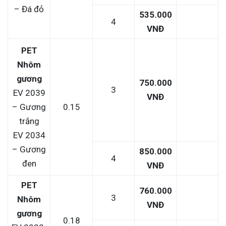
– Đá đỏ
535.000
4
VNĐ
PET
Nhôm
gương
750.000
3
EV 2039
VNĐ
– Gương
0.15
trắng
EV 2034
– Gương
850.000
4
đen
VNĐ
PET
760.000
3
Nhôm
VNĐ
gương
0.18