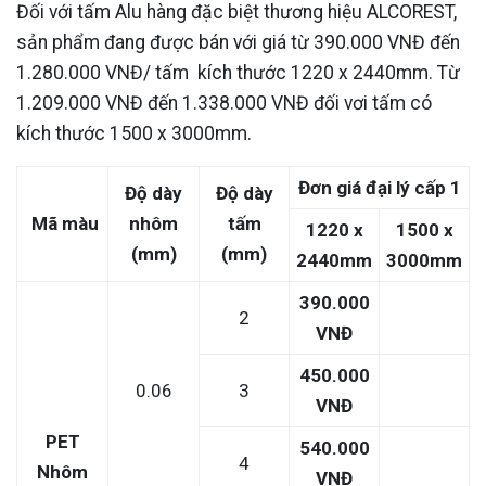
Đối với tấm Alu hàng đặc biệt thương hiệu ALCOREST,
sản phẩm đang được bán với giá từ 390.000 VNĐ đến
1.280.000 VNĐ/ tấm kích thước 1220 x 2440mm. Từ
1.209.000 VNĐ đến 1.338.000 VNĐ đối vơi tấm có
kích thước 1500 x 3000mm.
Đơn giá đại lý cấp 1
Độ dày
Độ dày
Mã màu
nhôm
tấm
1220 x
1500 x
(mm)
(mm)
2440mm
3000mm
390.000
2
VNĐ
450.000
0.06
3
VNĐ
PET
540.000
4
Nhôm
VNĐ