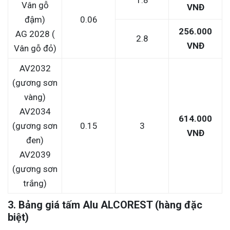
Vân gỗ
VNĐ
đậm)
0.06
256.000
AG 2028 (
2.8
VNĐ
Vân gỗ đỏ)
AV2032
(gương sơn
vàng)
AV2034
614.000
(gương sơn
0.15
3
VNĐ
đen)
AV2039
(gương sơn
trắng)
3. Bảng giá tấm Alu ALCOREST (hàng đặc
biệt)