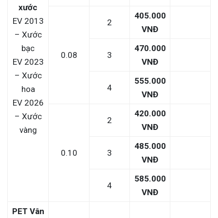
xước
405.000
EV 2013
2
VNĐ
– Xước
bạc
470.000
0.08
3
EV 2023
VNĐ
– Xước
555.000
4
hoa
VNĐ
EV 2026
420.000
– Xước
2
VNĐ
vàng
485.000
0.10
3
VNĐ
585.000
4
VNĐ
PET Vân