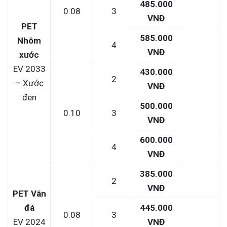
485.000
0.08
3
VNĐ
PET
585.000
Nhôm
4
VNĐ
xước
EV 2033
430.000
2
– Xước
VNĐ
đen
500.000
0.10
3
VNĐ
600.000
4
VNĐ
385.000
2
VNĐ
PET Vân
đá
445.000
0.08
3
EV 2024
VNĐ