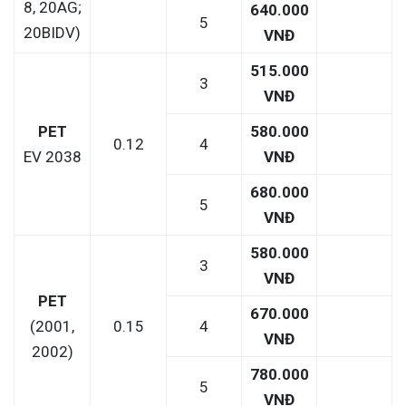
8, 20AG;
640.000
5
20BIDV)
VNĐ
515.000
3
VNĐ
PET
580.000
0.12
4
EV 2038
VNĐ
680.000
5
VNĐ
580.000
3
VNĐ
PET
670.000
(2001,
0.15
4
VNĐ
2002)
780.000
5
VNĐ