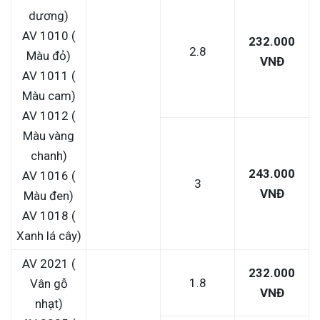
dương)
AV 1010 (
232.000
2.8
Màu đỏ)
VNĐ
AV 1011 (
Màu cam)
AV 1012 (
Màu vàng
chanh)
243.000
AV 1016 (
3
VNĐ
Màu đen)
AV 1018 (
Xanh lá cây)
AV 2021 (
232.000
1.8
Vân gỗ
VNĐ
nhạt)