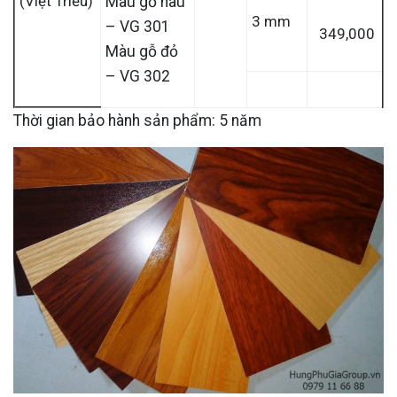
(Việt Triều)
Màu gỗ nâu
3 mm
– VG 301
349,000
Màu gỗ đỏ
– VG 302
Thời gian bảo hành sản phẩm: 5 năm