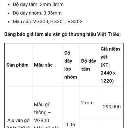
Độ dày tấm: 2mm 3mm
Độ dày nhôm: 0.06mm
Màu sắc: VG300, HG301, VG302
Bảng báo giá tấm alu vân gỗ thương hiệu Việt Triều:
Giá niêm
Độ
yết
dày
Độ dày
Sản phẩm
Màu sắc
(KT:
lớp
tấm
2440 x
nhôm
1220)
2 mm
Màu gỗ
290,000
thông –
Alu vân gỗ
VG300
0.06