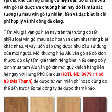
tại các khu căn hộ chung cư hiện đại. Sở dĩ tấm Alu
vân gỗ rất được ưa chuộng hiện nay đó là màu sắc
tương tự màu vân gỗ tự nhiên, bền và đặc biệt là chi
phí hợp lý và thi công dễ dàng.
Tấm Alu giả vân gỗ hiện nay trên thị trường có rất
nhiều loại vân gỗ, màu sắc hoa văn đậm nhạt riêng biệt
khác nhau, vì vậy luôn đáp ứng được nhu cầu sử dụng
của mọi người. Mỗi thương hiệu Alu vân gỗ sẽ có kích
thước, độ dày tấm, giá thành riêng biệt. Nếu đang có ý
định mua tấm Alu vân gỗ xin mời quý khách hàng liên
hệ ngay với Hưng Phú Gia qua
HOTLINE: 0979 11 66
88 (Ms Thanh)
để được tư vấn miễn phí hoặc cũng có
thể đến trực tiếp tại công ty để được tham khảo.