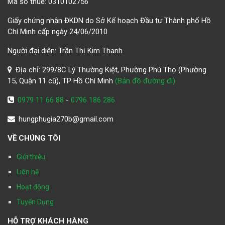
Mã số thuế: 0310102756
Giấy chứng nhận ĐKDN do Sở Kế hoạch Đầu tư Thành phố Hồ
Chí Minh cấp ngày 24/06/2010
Người đại diện: Trần Thị Kim Thanh
Địa chỉ: 299/8C Lý Thường Kiệt, Phường Phú Thọ (Phường
15, Quận 11 cũ), TP Hồ Chí Minh
(Bản đồ đường đi)
0979 11 66 88
-
0796 186 286
hungphugia270b@gmail.com
VỀ CHÚNG TÔI
Giới thiệu
Liên hệ
Hoạt động
Tuyển Dụng
HỖ TRỢ KHÁCH HÀNG