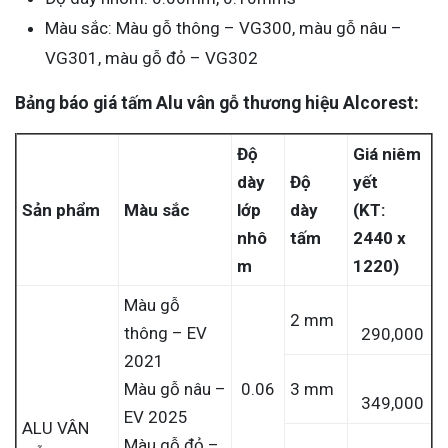
Màu sắc: Màu gỗ thông – VG300, màu gỗ nâu –
VG301, màu gỗ đỏ – VG302
Bảng báo giá tấm Alu vân gỗ thương hiệu Alcorest:
Độ
Giá niêm
dày
Độ
yết
Sản phẩm
Màu sắc
lớp
dày
(KT:
nhô
tấm
2440 x
m
1220)
Màu gỗ
2 mm
thông – EV
290,000
2021
Màu gỗ nâu –
0.06
3 mm
349,000
EV 2025
ALU VÂN
Màu gỗ đỏ –