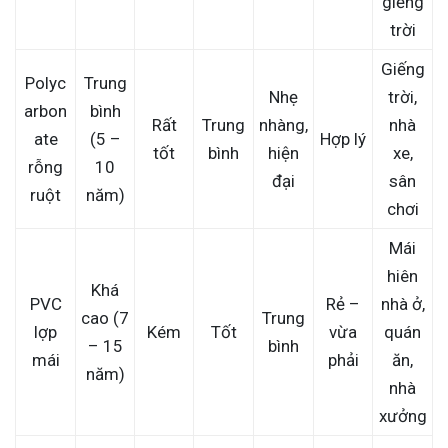
giếng
trời
Giếng
Polyc
Trung
Nhẹ
trời,
arbon
bình
Rất
Trung
nhàng,
nhà
ate
(5 –
Hợp lý
tốt
bình
hiện
xe,
rỗng
10
đại
sân
ruột
năm)
chơi
Mái
hiên
Khá
PVC
Rẻ –
nhà ở,
cao (7
Trung
lợp
Kém
Tốt
vừa
quán
– 15
bình
mái
phải
ăn,
năm)
nhà
xưởng