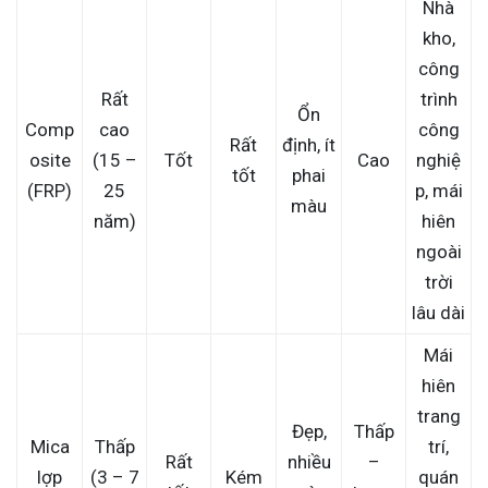
Nhà
kho,
công
Rất
trình
Ổn
Comp
cao
công
Rất
định, ít
osite
(15 –
Tốt
Cao
nghiệ
tốt
phai
(FRP)
25
p, mái
màu
năm)
hiên
ngoài
trời
lâu dài
Mái
hiên
trang
Đẹp,
Thấp
Mica
Thấp
trí,
Rất
nhiều
–
lợp
(3 – 7
Kém
quán