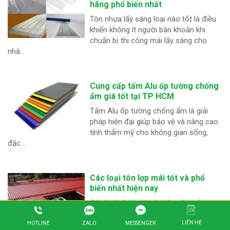
hãng phổ biến nhất
Tôn nhựa lấy sáng loại nào tốt là điều
khiến không ít người băn khoăn khi
chuẩn bị thi công mái lấy sáng cho
nhà...
Cung cấp tấm Alu ốp tường chống
ẩm giá tốt tại TP HCM
Tấm Alu ốp tường chống ẩm là giải
pháp hiện đại giúp bảo vệ và nâng cao
tính thẩm mỹ cho không gian sống,
đặc...
Các loại tôn lợp mái tốt và phổ
biến nhất hiện nay
Các loại tôn lợp mái ngày càng đa
dạng với nhiều mẫu mã và tính năng
khác nhau, đáp ứng nhu cầu xây dựng
LIÊN HỆ
ZALO
HOTLINE
MESSENGER