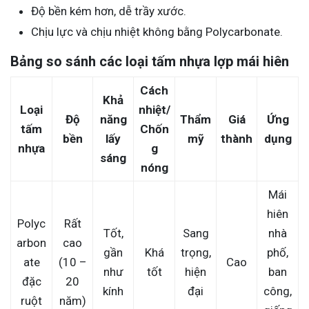
Độ bền kém hơn, dễ trầy xước.
Chịu lực và chịu nhiệt không bằng Polycarbonate.
Bảng so sánh các loại tấm nhựa lợp mái hiên
Cách
Khả
Loại
nhiệt/
Độ
năng
Thẩm
Giá
Ứng
tấm
Chốn
bền
lấy
mỹ
thành
dụng
nhựa
g
sáng
nóng
Mái
hiên
Polyc
Rất
Tốt,
Sang
nhà
arbon
cao
gần
Khá
trọng,
phố,
ate
(10 –
Cao
như
tốt
hiện
ban
đặc
20
kính
đại
công,
ruột
năm)