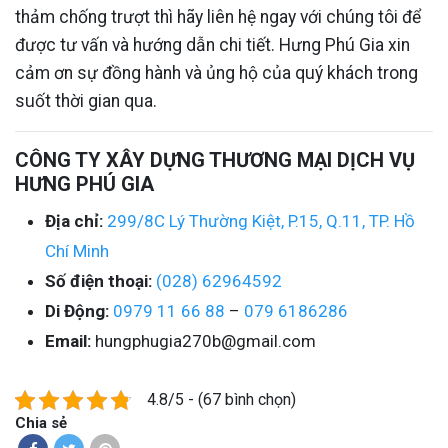
thảm chống trượt thì hãy liên hệ ngay với chúng tôi để
được tư vấn và hướng dẫn chi tiết. Hưng Phú Gia xin
cảm ơn sự đồng hành và ủng hộ của quý khách trong
suốt thời gian qua.
CÔNG TY XÂY DỰNG THƯƠNG MẠI DỊCH VỤ
HƯNG PHÚ GIA
Địa chỉ:
299/8C Lý Thường Kiệt, P.15, Q.11, TP. Hồ
Chí Minh
Số điện thoại:
(028) 62964592
Di Động:
0979 11 66 88
–
079 6186286
Email:
hungphugia270b@gmail.com
4.8/5 - (67 bình chọn)
Chia sẻ