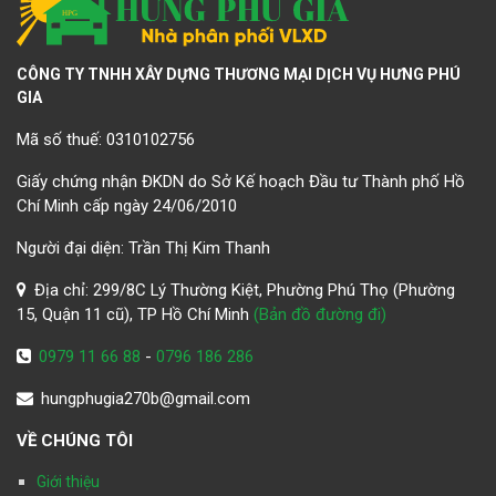
CÔNG TY TNHH XÂY DỰNG THƯƠNG MẠI DỊCH VỤ HƯNG PHÚ
GIA
Mã số thuế: 0310102756
Giấy chứng nhận ĐKDN do Sở Kế hoạch Đầu tư Thành phố Hồ
Chí Minh cấp ngày 24/06/2010
Người đại diện: Trần Thị Kim Thanh
Địa chỉ: 299/8C Lý Thường Kiệt, Phường Phú Thọ (Phường
15, Quận 11 cũ), TP Hồ Chí Minh
(Bản đồ đường đi)
0979 11 66 88
-
0796 186 286
hungphugia270b@gmail.com
VỀ CHÚNG TÔI
Giới thiệu