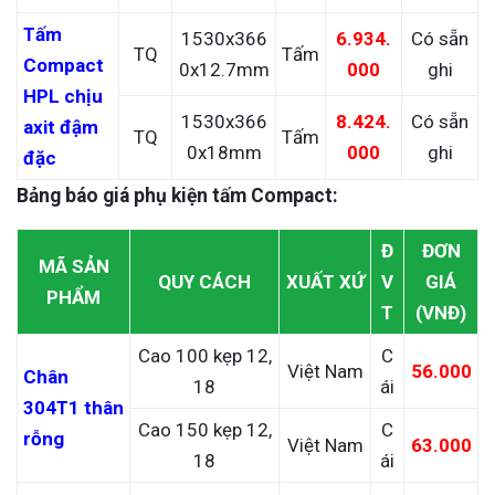
Tấm
1530x366
6.934.
Có sẵn
TQ
Tấm
Compact
0x12.7mm
000
ghi
HPL chịu
1530x366
8.424.
Có sẵn
axit đậm
TQ
Tấm
0x18mm
000
ghi
đặc
Bảng báo giá phụ kiện tấm Compact:
Đ
ĐƠN
MÃ SẢN
QUY CÁCH
XUẤT XỨ
V
GIÁ
PHẨM
T
(VNĐ)
Cao 100 kẹp 12,
C
Việt Nam
56.000
Chân
18
ái
304T1 thân
Cao 150 kẹp 12,
C
rỗng
Việt Nam
63.000
18
ái