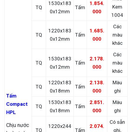
1530x183
1.854.
Kem
TQ
Tấm
0x12mm
000
1004
Các
1220x183
1.685.
TQ
Tấm
màu
0x12mm
000
khác
Các
1530x183
2.178.
TQ
Tấm
màu
0x12mm
000
khác
1220x183
2.138.
Màu
TQ
Tấm
0x18mm
000
ghi
Tấm
1530x183
2.851.
Màu
Compact
TQ
Tấm
0x18mm
000
ghi
HPL
Có sẵn
Chịu nước
1220x244
2.074.
TQ
Tấm
ghi,