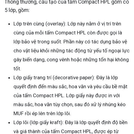
Thông thường, cấu tạo của tấm Compact HPL gồm có
5 lớp, gồm:
Lớp trên cùng (overlay): Lớp này nằm ở vị trí trên
cùng của mỗi tấm Compact HPL còn được gọi là
lớp bảo vệ trong suốt. Phần này có tác dụng bảo vệ
cho vật liệu khỏi những tác động từ yếu tố ngoại lực
gây biến dạng, cong vênh hoặc những tổn hại không
tốt.
Lớp giấy trang trí (decorative paper): Đây là lớp
quyết định đến màu sắc, hoa văn và yêu cầu bề mặt
của tấm Compact HPL. Lớp giấy này được in với
màu sắc, hoa văn tùy chọn, sau đó xử lý nhúng kéo
MUF rồi ép lên trên lớp lõi.
Lớp lõi (lớp giấy kraft): Đây là lớp quyết định độ bền
và giá thành của tấm Compact HPL, được ép từ