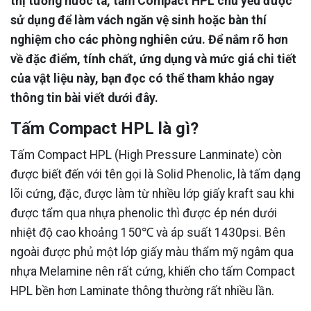
thị tường nước ta, tấm Compact HPL chủ yếu được
sử dụng để làm vách ngăn vệ sinh hoặc bàn thí
nghiệm cho các phòng nghiên cứu. Để nắm rõ hơn
về đặc điểm, tính chất, ứng dụng và mức giá chi tiết
của vật liệu này, bạn đọc có thể tham khảo ngay
thông tin bài viết dưới đây.
Tấm Compact HPL là gì?
Tấm Compact HPL (High Pressure Lanminate) còn
được biết đến với tên gọi là Solid Phenolic, là tấm dạng
lõi cứng, đặc, được làm từ nhiều lớp giấy kraft sau khi
được tẩm qua nhựa phenolic thì được ép nén dưới
nhiệt độ cao khoảng 150℃ và áp suất 1430psi. Bên
ngoài được phủ một lớp giấy màu thẩm mỹ ngâm qua
nhựa Melamine nên rất cứng, khiến cho tấm Compact
HPL bền hơn Laminate thông thường rất nhiều lần.