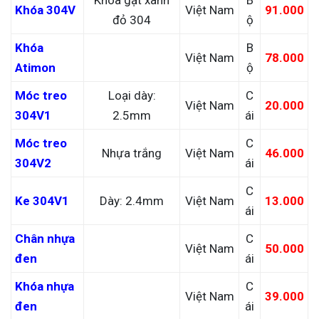
Khóa 304V
Việt Nam
91.000
đỏ 304
ộ
Khóa
B
Việt Nam
78.000
Atimon
ộ
Móc treo
Loại dày:
C
Việt Nam
20.000
304V1
2.5mm
ái
Móc treo
C
Nhựa trắng
Việt Nam
46.000
304V2
ái
C
Ke 304V1
Dày: 2.4mm
Việt Nam
13.000
ái
Chân nhựa
C
Việt Nam
50.000
đen
ái
Khóa nhựa
C
Việt Nam
39.000
đen
ái