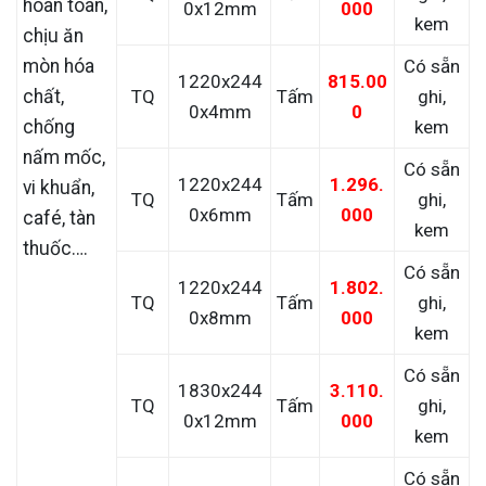
hoàn toàn,
0x12mm
000
kem
chịu ăn
mòn hóa
Có sẵn
1220x244
815.00
chất,
TQ
Tấm
ghi,
0x4mm
0
chống
kem
nấm mốc,
Có sẵn
1220x244
1.296.
vi khuẩn,
TQ
Tấm
ghi,
0x6mm
000
café, tàn
kem
thuốc….
Có sẵn
1220x244
1.802.
TQ
Tấm
ghi,
0x8mm
000
kem
Có sẵn
1830x244
3.110.
TQ
Tấm
ghi,
0x12mm
000
kem
Có sẵn