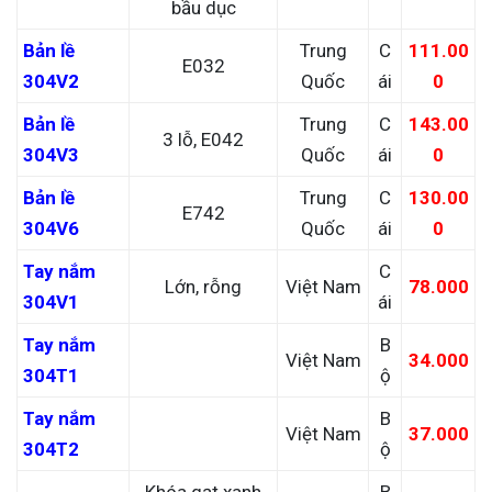
bầu dục
Bản lề
Trung
C
111.00
E032
304V2
Quốc
ái
0
Bản lề
Trung
C
143.00
3 lỗ, E042
304V3
Quốc
ái
0
Bản lề
Trung
C
130.00
E742
304V6
Quốc
ái
0
Tay nắm
C
Lớn, rỗng
Việt Nam
78.000
304V1
ái
Tay nắm
B
Việt Nam
34.000
304T1
ộ
Tay nắm
B
Việt Nam
37.000
304T2
ộ
Khóa gạt xanh
B