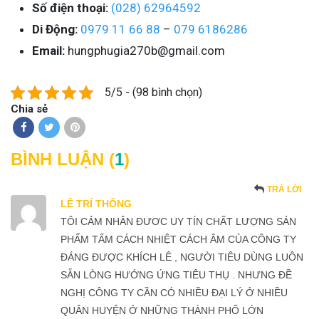
Số điện thoại:
(028) 62964592
Di Động:
0979 11 66 88
–
079 6186286
Email:
hungphugia270b@gmail.com
5/5 - (98 bình chọn)
Chia sẻ
BÌNH LUẬN (
1
)
TRẢ LỜI
LÊ TRÍ THÔNG
TÔI CẢM NHÂN ĐƯƠC UY TÍN CHẤT LƯỢNG SẢN
PHẨM TẤM CÁCH NHIỆT CÁCH ÂM CỦA CÔNG TY
ĐÁNG ĐƯỢC KHÍCH LÊ , NGƯỜI TIÊU DÙNG LUÔN
SẴN LÒNG HƯỚNG ỨNG TIÊU THỤ . NHƯNG ĐỀ
NGHỊ CÔNG TY CẦN CÓ NHIỀU ĐẠI LÝ Ở NHIỀU
QUÂN HUYỆN Ở NHỮNG THÀNH PHỐ LỚN