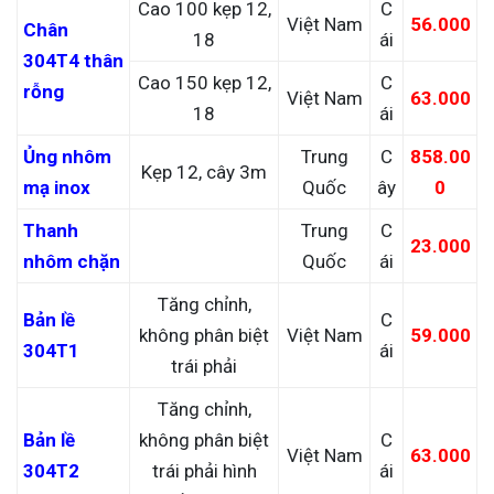
Cao 100 kẹp 12,
C
Việt Nam
56.000
Chân
18
ái
304T4 thân
Cao 150 kẹp 12,
C
rỗng
Việt Nam
63.000
18
ái
Ủng nhôm
Trung
C
858.00
Kẹp 12, cây 3m
mạ inox
Quốc
ây
0
Thanh
Trung
C
23.000
nhôm chặn
Quốc
ái
Tăng chỉnh,
Bản lề
C
không phân biệt
Việt Nam
59.000
304T1
ái
trái phải
Tăng chỉnh,
Bản lề
không phân biệt
C
Việt Nam
63.000
304T2
trái phải hình
ái