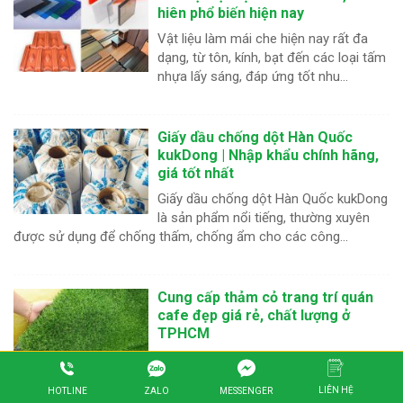
hiên phổ biến hiện nay
Vật liệu làm mái che hiện nay rất đa
dạng, từ tôn, kính, bạt đến các loại tấm
nhựa lấy sáng, đáp ứng tốt nhu...
Giấy dầu chống dột Hàn Quốc
kukDong | Nhập khẩu chính hãng,
giá tốt nhất
Giấy dầu chống dột Hàn Quốc kukDong
là sản phẩm nổi tiếng, thường xuyên
được sử dụng để chống thấm, chống ẩm cho các công...
Cung cấp thảm cỏ trang trí quán
cafe đẹp giá rẻ, chất lượng ở
TPHCM
Sử dụng thảm cỏ trang trí quán cafe
nhân tạo là xu hướng được nhiều người
LIÊN HỆ
ZALO
HOTLINE
MESSENGER
lựa chọn nhất hiện nay, không chỉ giúp không...