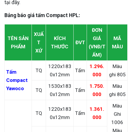
tại đây.
Bảng báo giá tấm Compact HPL:
ĐƠN
XUẤ
TÊN SẢN
KÍCH
GIÁ
MÃ
T
ĐVT
PHẨM
THƯỚC
(VNĐ/T
MÀU
XỨ
ẤM)
1220x183
1.296.
Màu
TQ
Tấm
Tấm
0x12mm
000
ghi 805
Compact
1530x183
1.750.
Màu
Yawoco
TQ
Tấm
0x12mm
000
ghi 805
Màu
1220x183
1.361.
TQ
Tấm
Ghi
0x12mm
000
1006
Màu