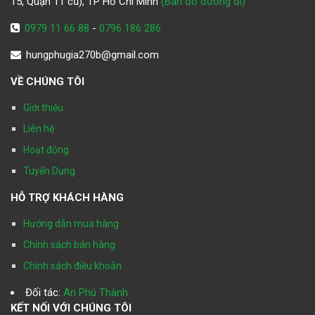
15, Quận 11 cũ), TP Hồ Chí Minh
(Bản đồ đường đi)
0979 11 66 88
-
0796 186 286
hungphugia270b@gmail.com
VỀ CHÚNG TÔI
Giới thiệu
Liên hệ
Hoạt động
Tuyển Dụng
HỖ TRỢ KHÁCH HÀNG
Hướng dẫn mua hàng
Chính sách bán hàng
Chính sách điều khoản
Đối tác:
An Phú Thành
KẾT NỐI VỚI CHÚNG TÔI