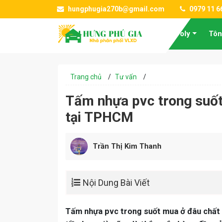
hungphugia270b@gmail.com
0979 11 6
Tấm Poly
Tôn
Trang chủ
/
Tư vấn
/
Tấm nhựa pvc trong suốt
tại TPHCM
Trần Thị Kim Thanh
Nội Dung Bài Viết
Tấm nhựa pvc trong suốt mua ở đâu chất lư