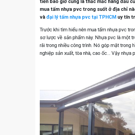
tiền bao giờ cũng là thắc mắc hàng đầu c
mua tấm nhựa pvc trong suốt ở địa chỉ nà
và
đại lý tấm nhựa pvc tại TPHCM
uy tín t
Trước khi tìm hiểu nên mua tấm nhựa pvc tro
sơ lược về sản phẩm này. Nhựa pvc là một tr
rãi trong nhiều công trình. Nó góp mặt trong 
nghiệp sản xuất, tòa nhà, cao ốc… Vậy nhựa p