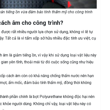
ản tiếng ồn vừa đảm bảo tính thẩm mỹ cho công trình
cách âm cho công trình?
được rất nhiều người lựa chọn sử dụng, không vì lẽ tự
. Tất cả là vì tấm xốp sở hữu nhiều đặc tính ưu việt, cụ
âm là giảm tiếng ồn, vì vậy khi sử dụng loại vật liệu này
 gian yên tĩnh, thoải mái từ đó cuộc sống cũng như hiệu
 xốp cách âm còn có khả năng chống thấm nước nên hạn
ối mọt, ẩm mốc, đảm bảo tính thẩm mỹ, đồng thời không
hành phần chính là bọt Polyurethane không độc hại nên
 khỏe người dùng. Không chỉ vậy, loại vật liệu này có