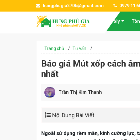
hungphugia270b@gmail.com
0979 11 6
Tấm Poly
Tôn
Trang chủ
/
Tư vấn
/
Báo giá Mút xốp cách âm
nhất
Trần Thị Kim Thanh
Nội Dung Bài Viết
Ngoài sử dụng rèm màn, kính cường lực, t