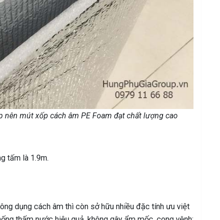
ấp nên mút xốp cách âm PE Foam đạt chất lượng cao
g tấm là 1.9m.
g dụng cách âm thì còn sở hữu nhiều đặc tính ưu việt
 Chống thấm nước hiệu quả, không gây ẩm mốc, cong vênh;