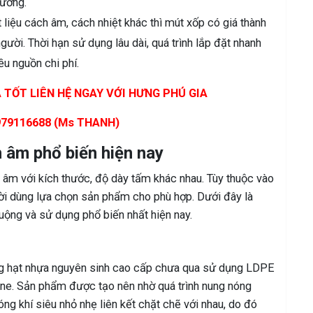
rường.
liệu cách âm, cách nhiệt khác thì mút xốp có giá thành
gười. Thời hạn sử dụng lâu dài, quá trình lắp đặt nhanh
ều nguồn chi phí.
TỐT LIÊN HỆ NGAY VỚI HƯNG PHÚ GIA
979116688 (Ms THANH)
 âm phổ biến hiện nay
h âm với kích thước, độ dày tấm khác nhau. Tùy thuộc vào
i dùng lựa chọn sản phẩm cho phù hợp. Dưới đây là
ộng và sử dụng phổ biến nhất hiện nay.
ng hạt nhựa nguyên sinh cao cấp chưa qua sử dụng LDPE
ne. Sản phẩm được tạo nên nhờ quá trình nung nóng
óng khí siêu nhỏ nhẹ liên kết chặt chẽ với nhau, do đó