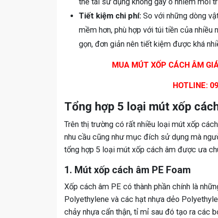
thể tái sử dụng không gây ô nhiễm môi t
Tiết kiệm chi phí:
So với những dòng vật 
mềm hơn, phù hợp với túi tiền của nhiều n
gọn, đơn giản nên tiết kiệm được khá nhi
MUA MÚT XỐP CÁCH ÂM GIÁ 
HOTLINE: 0
Tổng hợp 5 loại mút xốp cách
Trên thị trường có rất nhiều loại mút xốp các
nhu cầu cũng như mục đích sử dụng mà ngườ
tổng hợp 5 loại mút xốp cách âm được ưa chu
1. Mút xốp cách âm PE Foam
Xốp cách âm PE có thành phần chính là nhữ
Polyethylene và các hạt nhựa dẻo Polyethyle
chảy nhựa cẩn thận, tỉ mỉ sau đó tạo ra các b