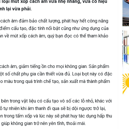
ác loại mút xốp cách âm vừa nhẹ nhàng, vừa có hiệu
h lại vừa phải.
 cách âm đảm bảo chất lượng, phát huy hết công năng
điểm cấu tạo, đặc tính nổi bật cũng như ứng dụng của
bản về mút xốp cách âm, quý bạn đọc có thể tham khảo
 cách âm, giảm tiếng ồn cho mọi không gian. Sản phẩm
ột số chất phụ gia cần thiết vừa đủ. Loại bọt này có đặc
ạo màu trong quá trình chế tạo, sản xuất mà thành phẩm
bên trong vật liệu có cấu tạo vô số các lỗ nhỏ, khác với
 tự nhiên khi âm thanh đi qua sẽ bị dội ngược trở lại,
ên trong tấm xốp và lúc này sẽ phát huy tác dụng hấp thu
 giúp không gian trở nên yên tĩnh, thoải mái.