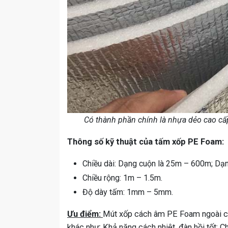
Có thành phần chính là nhựa dẻo cao c
Thông số kỹ thuật của tấm xốp PE Foam:
Chiều dài: Dạng cuộn là 25m – 600m; Dạn
Chiều rộng: 1m – 1.5m.
Độ dày tấm: 1mm – 5mm.
Ưu điểm:
Mút xốp cách âm PE Foam ngoài côn
khác như: Khả năng cách nhiệt, đàn hồi tốt;