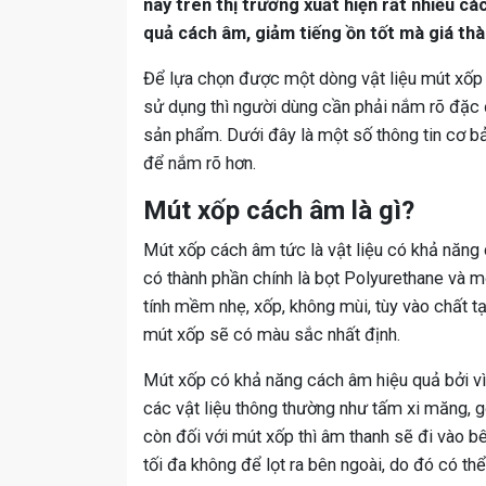
nay trên thị trường xuất hiện rất nhiều c
quả cách âm, giảm tiếng ồn tốt mà giá thàn
Để lựa chọn được một dòng vật liệu mút xốp
sử dụng thì người dùng cần phải nắm rõ đặc 
sản phẩm. Dưới đây là một số thông tin cơ 
để nắm rõ hơn.
Mút xốp cách âm là gì?
Mút xốp cách âm tức là vật liệu có khả năng
có thành phần chính là bọt Polyurethane và m
tính mềm nhẹ, xốp, không mùi, tùy vào chất t
mút xốp sẽ có màu sắc nhất định.
Mút xốp có khả năng cách âm hiệu quả bởi vì 
các vật liệu thông thường như tấm xi măng, gỗ
còn đối với mút xốp thì âm thanh sẽ đi vào b
tối đa không để lọt ra bên ngoài, do đó có thể