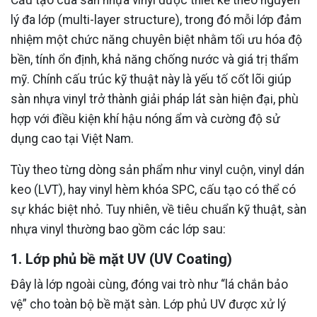
Cấu tạo của sàn nhựa vinyl được thiết kế theo nguyên
lý đa lớp (multi-layer structure), trong đó mỗi lớp đảm
nhiệm một chức năng chuyên biệt nhằm tối ưu hóa độ
bền, tính ổn định, khả năng chống nước và giá trị thẩm
mỹ. Chính cấu trúc kỹ thuật này là yếu tố cốt lõi giúp
sàn nhựa vinyl trở thành giải pháp lát sàn hiện đại, phù
hợp với điều kiện khí hậu nóng ẩm và cường độ sử
dụng cao tại Việt Nam.
Tùy theo từng dòng sản phẩm như vinyl cuộn, vinyl dán
keo (LVT), hay vinyl hèm khóa SPC, cấu tạo có thể có
sự khác biệt nhỏ. Tuy nhiên, về tiêu chuẩn kỹ thuật, sàn
nhựa vinyl thường bao gồm các lớp sau:
1. Lớp phủ bề mặt UV (UV Coating)
Đây là lớp ngoài cùng, đóng vai trò như “lá chắn bảo
vệ” cho toàn bộ bề mặt sàn. Lớp phủ UV được xử lý