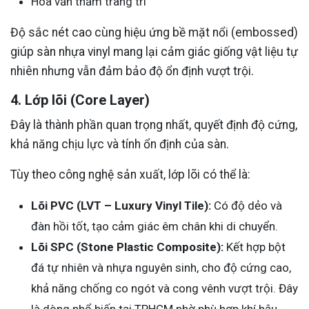
Hoa văn thảm trang trí
Độ sắc nét cao cùng hiệu ứng bề mặt nổi (embossed)
giúp sàn nhựa vinyl mang lại cảm giác giống vật liệu tự
nhiên nhưng vẫn đảm bảo độ ổn định vượt trội.
4. Lớp lõi (Core Layer)
Đây là thành phần quan trọng nhất, quyết định độ cứng,
khả năng chịu lực và tính ổn định của sàn.
Tùy theo công nghệ sản xuất, lớp lõi có thể là:
Lõi PVC (LVT – Luxury Vinyl Tile):
Có độ dẻo và
đàn hồi tốt, tạo cảm giác êm chân khi di chuyển.
Lõi SPC (Stone Plastic Composite):
Kết hợp bột
đá tự nhiên và nhựa nguyên sinh, cho độ cứng cao,
khả năng chống co ngót và cong vênh vượt trội. Đây
là dòng phổ biến tại TPHCM nhờ phù hợp khí hậu