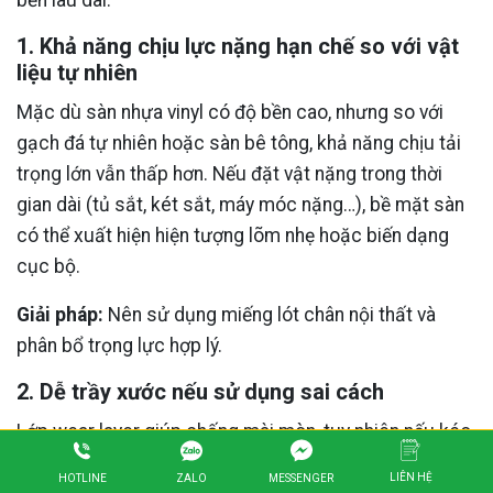
1. Khả năng chịu lực nặng hạn chế so với vật
liệu tự nhiên
Mặc dù sàn nhựa vinyl có độ bền cao, nhưng so với
gạch đá tự nhiên hoặc sàn bê tông, khả năng chịu tải
trọng lớn vẫn thấp hơn. Nếu đặt vật nặng trong thời
gian dài (tủ sắt, két sắt, máy móc nặng…), bề mặt sàn
có thể xuất hiện hiện tượng lõm nhẹ hoặc biến dạng
cục bộ.
Giải pháp:
Nên sử dụng miếng lót chân nội thất và
phân bổ trọng lực hợp lý.
2. Dễ trầy xước nếu sử dụng sai cách
Lớp wear layer giúp chống mài mòn, tuy nhiên nếu kéo
lê vật sắc nhọn hoặc không vệ sinh định kỳ, bề mặt vẫn
LIÊN HỆ
ZALO
HOTLINE
MESSENGER
có thể bị trầy xước theo thời gian. Đối với dòng giá rẻ