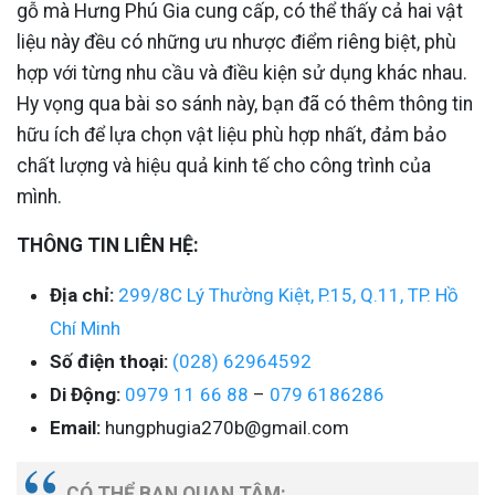
gỗ mà Hưng Phú Gia cung cấp, có thể thấy cả hai vật
liệu này đều có những ưu nhược điểm riêng biệt, phù
hợp với từng nhu cầu và điều kiện sử dụng khác nhau.
Hy vọng qua bài so sánh này, bạn đã có thêm thông tin
hữu ích để lựa chọn vật liệu phù hợp nhất, đảm bảo
chất lượng và hiệu quả kinh tế cho công trình của
mình.
THÔNG TIN LIÊN HỆ:
Địa chỉ:
299/8C Lý Thường Kiệt, P.15, Q.11, TP. Hồ
Chí Minh
Số điện thoại:
(028) 62964592
Di Động:
0979 11 66 88
–
079 6186286
Email:
hungphugia270b@gmail.com
CÓ THỂ BẠN QUAN TÂM: