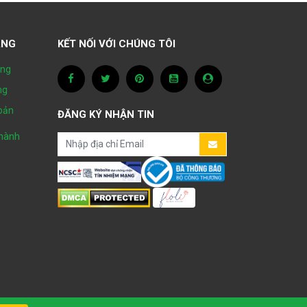
ÀNG
KẾT NỐI VỚI CHÚNG TÔI
àng
ng
hoản
ĐĂNG KÝ NHẬN TIN
hành