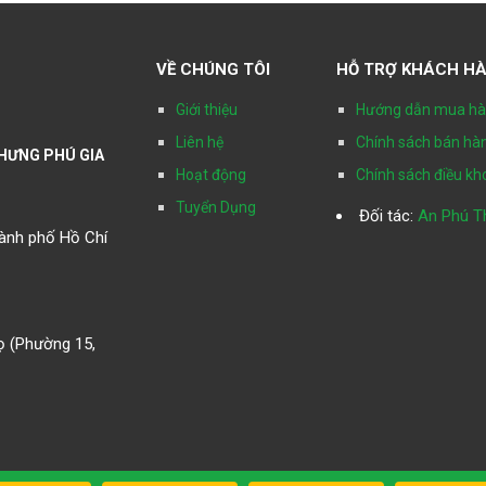
VỀ CHÚNG TÔI
HỖ TRỢ KHÁCH H
Giới thiệu
Hướng dẫn mua h
Liên hệ
Chính sách bán hà
HƯNG PHÚ GIA
Hoạt động
Chính sách điều k
Tuyển Dụng
Đối tác:
An Phú T
ành phố Hồ Chí
ọ (Phường 15,