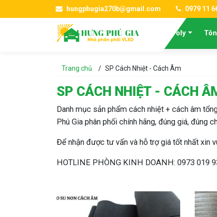
hungphugia270b@gmail.com
0979 11 6
Tấm Poly
Tôn
Trang chủ
/
SP Cách Nhiệt - Cách Âm
SP CÁCH NHIỆT - CÁCH Â
Danh mục sản phẩm cách nhiệt + cách âm tổng 
Phú Gia phân phối chính hãng, đúng giá, đúng c
Để nhận được tư vấn và hỗ trợ giá tốt nhất xin vu
HOTLINE PHÒNG KINH DOANH: 0973 019 9