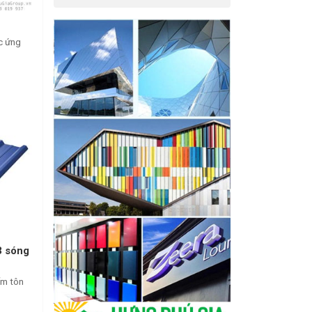
c ứng
3 sóng
ẩm tôn