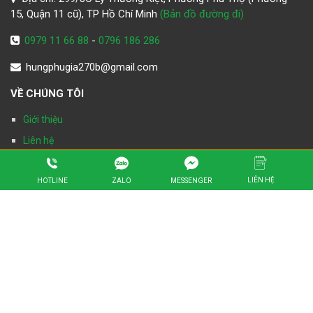
15, Quận 11 cũ), TP Hồ Chí Minh
(Bản đồ đường đi)
0979 11 66 88
-
0796 186 286
hungphugia270b@gmail.com
VỀ CHÚNG TÔI
Giới thiệu
Liên hệ
Hoạt động
LIÊN HỆ
Tuyển Dụng
ZALO
HOTLINE
MESSENGER
HỖ TRỢ KHÁCH HÀNG
Hướng dẫn mua hàng
Chính sách bán hàng
Chính sách điều khoản
Đối tác:
An Phú Thành