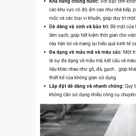
Khả năng chống nước:
Với đặc tính khôn
các khu vực có độ ẩm cao như nhà bếp, p
mốc và các loại vi khuẩn, giúp duy trì mộ
Dễ dàng vệ sinh và bảo trì:
Bề mặt của 
làm sạch, giúp tiết kiệm thời gian cho việc
này tiện lợi và mang lại hiểu quả kinh tế c
Đa dạng về mẫu mã và màu sắc:
Một tr
là sự đa dạng về mẫu mã, kết cấu và màu
liệu khác nhau như gỗ, đá, gạch… giúp kh
thiết kế của không gian sử dụng.
Lắp đặt dễ dàng và nhanh chóng:
Quy tr
không cần sử dụng nhiều công cụ chuyên d