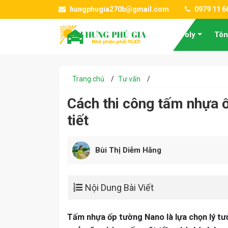
hungphugia270b@gmail.com
0979 11 6
Tấm Poly
Tôn
Trang chủ
/
Tư vấn
/
Cách thi công tấm nhựa 
tiết
Bùi Thị Diễm Hằng
Nội Dung Bài Viết
Tấm nhựa ốp tường Nano là lựa chọn lý tư