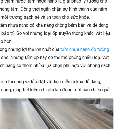
g thấm nước, tấm nhựa nano là giải pháp lý tưởng cho
hòng tắm. Đồng thời ngăn chặn sự hình thành của nấm
t môi trường sạch sẽ và an toàn cho sức khỏe.
tấm nhựa nano có khả năng chống bám bẩn và dễ dàng
 bảo trì. So với những loại ốp truyền thống khác, vật liệu
ao hơn.
ong những lợi thế lớn nhất của
tấm nhựa nano ốp tường
 sắc. Những tấm ốp này có thể mô phỏng nhiều loại vật
ách hàng có thêm nhiều lựa chọn phù hợp với phong cách
ình thi công và lắp đặt vật liệu diễn ra khá dễ dàng,
ụng, giúp tiết kiệm chi phí lao động một cách hiệu quả.