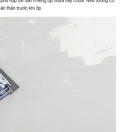
ó phù hợp để dán miếng ốp nhựa hay chưa. Nếu tường có
ẩn thận trước khi ốp.