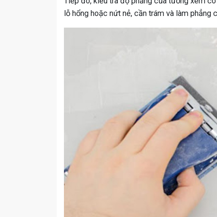
Tiếp đó, kiểu tra độ phẳng của tường xem c
lỗ hổng hoặc nứt nẻ, cần trám và làm phẳng c