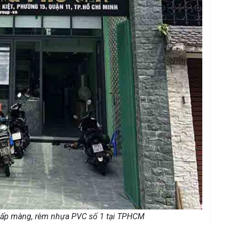
 cấp màng, rèm nhựa PVC số 1 tại TPHCM