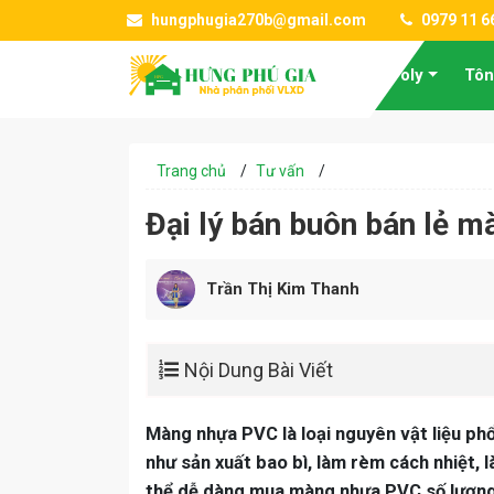
hungphugia270b@gmail.com
0979 11 6
Tấm Poly
Tôn
Trang chủ
/
Tư vấn
/
Đại lý bán buôn bán lẻ 
Trần Thị Kim Thanh
Nội Dung Bài Viết
Màng nhựa PVC là loại nguyên vật liệu ph
như sản xuất bao bì, làm rèm cách nhiệt, 
thể dễ dàng mua màng nhựa PVC số lượng l