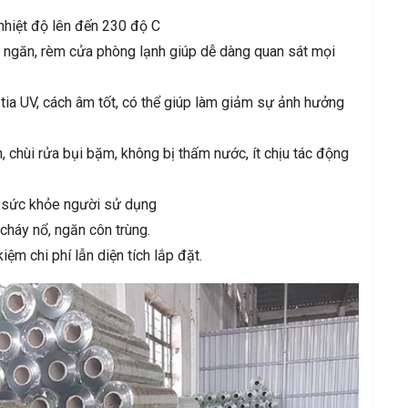
 nhiệt độ lên đến 230 độ C
h ngăn, rèm cửa phòng lạnh giúp dễ dàng quan sát mọi
ia UV, cách âm tốt, có thể giúp làm giảm sự ảnh hưởng
h, chùi rửa bụi bặm, không bị thấm nước, ít chịu tác động
i sức khỏe người sử dụng
 cháy nổ, ngăn côn trùng.
kiệm chi phí lẫn diện tích lắp đặt.