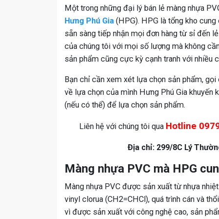
Một trong những đại lý bán lẻ màng nhựa PV
Hưng Phú Gia
(HPG). HPG là tổng kho cung
sẵn sàng tiếp nhận mọi đơn hàng từ sỉ đến l
của chúng tôi với mọi số lượng mà không cần 
sản phẩm cũng cực kỳ cạnh tranh với nhiều c
Bạn chỉ cần xem xét lựa chọn sản phẩm, gọi 
về lựa chọn của mình Hưng Phú Gia khuyến kh
(nếu có thể) để lựa chọn sản phẩm.
Hotline 097
Liên hệ với chúng tôi qua
Địa chỉ: 299/8C Lý Thườ
Màng nhựa PVC mà HPG cung
Màng nhựa PVC được sản xuất từ nhựa nhiệt 
vinyl clorua (CH2=CHCl), quá trình cán và thổ
vì được sản xuất với công nghệ cao, sản ph