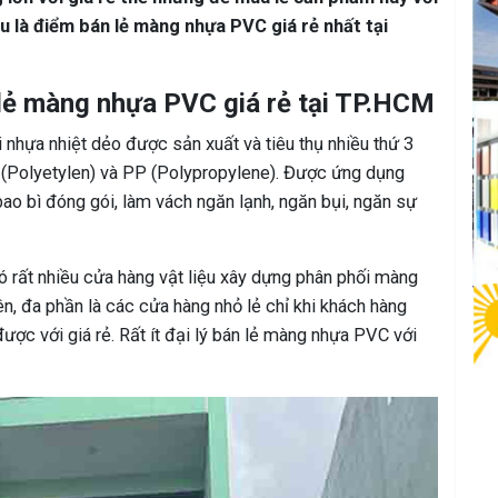
âu là điểm bán lẻ màng nhựa PVC giá rẻ nhất tại
 lẻ màng nhựa PVC giá rẻ tại TP.HCM
 nhựa nhiệt dẻo được sản xuất và tiêu thụ nhiều thứ 3
PE (Polyetylen) và PP (Polypropylene). Được ứng dụng
 bao bì đóng gói, làm vách ngăn lạnh, ngăn bụi, ngăn sự
có rất nhiều cửa hàng vật liệu xây dựng phân phối màng
, đa phần là các cửa hàng nhỏ lẻ chỉ khi khách hàng
ợc với giá rẻ. Rất ít đại lý bán lẻ màng nhựa PVC với