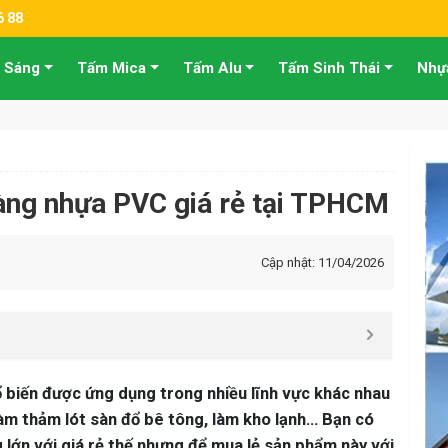
6 88
 Sáng
Tấm Mica
Tấm Alu
Tấm Sinh Thái
Nhự
màng nhựa PVC giá rẻ tại TPHCM
Cập nhật: 11/04/2026
ổ biến được ứng dụng trong nhiều lĩnh vực khác nhau
làm thảm lót sàn đổ bê tông, làm kho lạnh… Bạn có
ớn với giá rẻ thế nhưng để mua lẻ sản phẩm này với