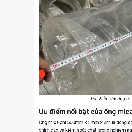
Đo chiều dài ống mi
Ưu điểm nổi bật của ống mi
Ống mica phi 500mm x 5mm x 2m là dòng sản 
chính xác và kiểm soát chất lượng nghiêm n