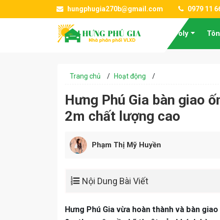
hungphugia270b@gmail.com
0979 11 6
Tấm Poly
Tôn
Trang chủ
/
Hoạt động
/
Hưng Phú Gia bàn giao 
2m chất lượng cao
Phạm Thị Mỹ Huyền
Nội Dung Bài Viết
Hưng Phú Gia vừa hoàn thành và bàn gia