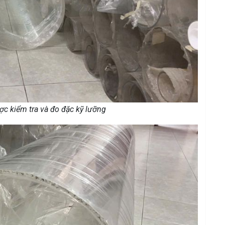
c kiểm tra và đo đặc kỹ lưỡng