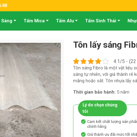
6 88
 Sáng
Tấm Mica
Tấm Alu
Tấm Sinh Thái
Nhự
Tôn lấy sáng Fib
4.1/5 - (22
Tôn sáng Fibro là một vật liệu 
sáng tự nhiên, với giá thành rẻ 
măng hoặc sắt. Tôn nhựa lấy sán
Thời gian bảo hành:
5 năm
Lý do chọn chúng
tôi
Cam kết chất lượng sản phẩ
chính hãng
Giá thành ưu đãi mức tốt nh