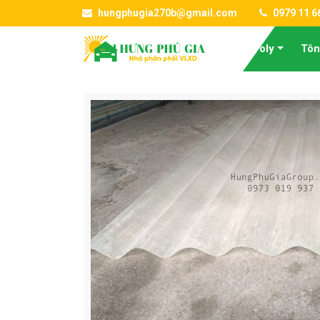
hungphugia270b@gmail.com
0979 11 6
Tấm Poly
Tôn