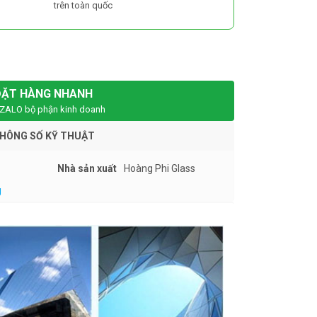
trên toàn quốc
ĐẶT HÀNG NHANH
ZALO bộ phận kinh doanh
HÔNG SỐ KỸ THUẬT
Nhà sản xuất
Hoàng Phi Glass
g