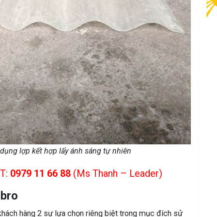
dụng lợp kết hợp lấy ánh sáng tự nhiên
T:
0979 11 66 88
(Ms Thanh – Leader)
ibro
khách hàng 2 sự lựa chọn riêng biệt trong mục đích sử