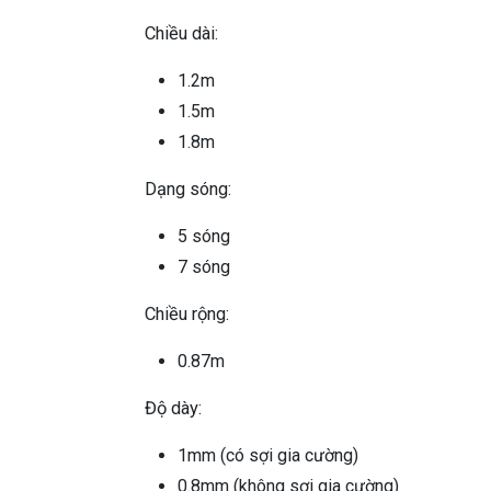
Chiều dài:
1.2m
1.5m
1.8m
Dạng sóng:
5 sóng
7 sóng
Chiều rộng:
0.87m
Độ dày:
1mm (có sợi gia cường)
0.8mm (không sợi gia cường)