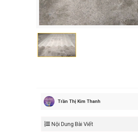
Trần Thị Kim Thanh
Nội Dung Bài Viết